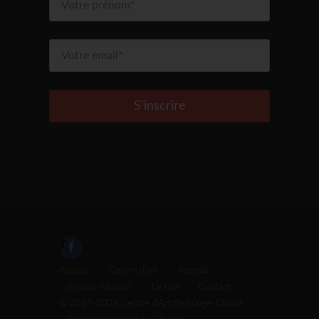
S'inscrire
Accueil
-
Centre d'art
-
Agenda
-
Service éducatif
-
Le site
-
Contact
© 2015-2026 Centre d'Art de Rouge-Cloître -