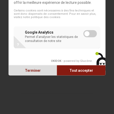
offrir la meilleure expérience de lecture possible.
Informations pratiques
Certains cookies sont nécessaires à des fins techniques et
Exposition du 4 juin au 26 juillet 2026 du
sont donc dispensés de consentement. Pour en savoir plus,
visitez notre
politique des cookies
mercredi au dimanche de 13h à 17h. Fermé
les lundi et mardi.
Google Analytics
Vernissage le mercredi 3 juin de 18h30 à
Permet d'analyser les statistiques de
20h30.
consultation de notre site
?
Tarifs
Adultes : 5€ | Étudiants, chômeurs,
professeurs, moins valides, +65 ans : 3€ |
OKIDOK
- powered by Glucône
.
Groupes : 3€ | -12 ans : Gratuit
Terminer
Tout accepter