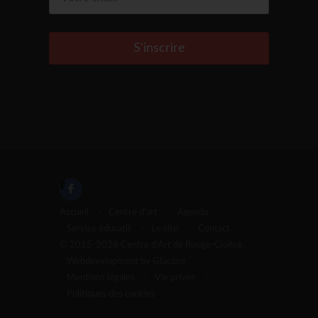
S'inscrire
Accueil
-
Centre d'art
-
Agenda
-
Service éducatif
-
Le site
-
Contact
© 2015-2026 Centre d'Art de Rouge-Cloître -
Webdevelopment by Glucône
-
Mentions légales
-
Vie privée
-
Politiques des cookies