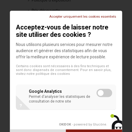
Politique d'exposition
Prix découverte
Accepter uniquement les cookies essentiels
Publications
Acceptez-vous de laisser notre
Robert Giron (1897-1967).
site utiliser des cookies ?
Peintre et promoteur de l'art
Nous utilisons plusieurs services pour mesurer notre
Laurent Poisson. Prix Découverte
audience et générer des statistiques afin de vous
2024-2025
offrir la meilleure expérience de lecture possible.
Océane Vallot. Prix Découverte
Certains cookies sont nécessaires à des fins techniques et
sont donc dispensés de consentement. Pour en savoir plus,
2022-2023
visitez notre
politique des cookies
Adrien Van de Putte. Arpenteur
du réel
Google Analytics
Permet d'analyser les statistiques de
Charles-Henry Sommelette. Prix
consultation de notre site
Découverte 2019-2020
?
Bernard van Orley. Rouge-Cloître
et la forêt de Soignes au XVIe
OKIDOK
- powered by Glucône
.
siècle