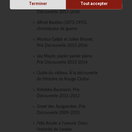
Terminer
Tout accepter
Carolina Fernandez. Prix
Découverte 2017-2018
Alfred Bastien (1873-1955),
chroniqueur de guerre
Monica Gallab et Julien Brunet.
Prix Découverte 2015-2016
Lea Mayer, papier panier piano.
Prix Découverte 2013-2014
Guide du visiteur. À la découverte
de l'histoire de Rouge-Cloître
Rebekka Baumann, Prix
Découverte 2011-2012
Greet Van Autgaerden, Prix
Découverte 2009-2010
Félix Roulin à l'oeuvre. Dans
l'intimité de l'atelier