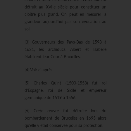
cloître entouré de deux cours. L’ensemble fut
détruit au XVIIe siècle pour constituer un
cloître plus grand. On peut en mesurer la
grandeur aujourd’hui par son évocation au
sol.
[3] Gouverneurs des Pays-Bas de 1598 à
1621, les archiducs Albert et Isabelle
établirent leur Cour à Bruxelles.
[4] Voir ci-après.
[5] Charles Quint (1500-1558) fut roi
d’Espagne, roi de Sicile et empereur
germanique de 1519 à 1556.
[6] Cette œuvre fut détruite lors du
bombardement de Bruxelles en 1695 alors
qu’elle y était conservée pour sa protection.