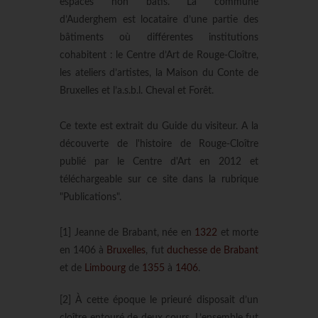
espaces non bâtis. La commune
d’Auderghem est locataire d’une partie des
bâtiments où différentes institutions
cohabitent : le Centre d’Art de Rouge-Cloître,
les ateliers d’artistes, la Maison du Conte de
Bruxelles et l’a.s.b.l. Cheval et Forêt.
Ce texte est extrait du Guide du visiteur. A la
découverte de l'histoire de Rouge-Cloître
publié par le Centre d'Art en 2012 et
téléchargeable sur ce site dans la rubrique
"Publications".
[1] Jeanne de Brabant, née en
1322
et morte
en 1406 à
Bruxelles
, fut
duchesse de Brabant
et de
Limbourg
de
1355
à
1406
.
[2] À cette époque le prieuré disposait d’un