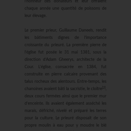
l’honneur des donateurs et leur offraient
chaque année une quantité de poissons de
leur élevage.
Le premier prieur, Guillaume Daneels, rendit
les bâtiments dignes de l’importance
croissante du prieuré. La première pierre de
l’église fut posée le 31 mai 1381, sous la
direction d’Adam Gheerys, architecte de la
Cour. L’église, consacrée en 1384, fut
construite en pierre calcaire provenant des
talus rocheux des alentours. Entre-temps, les
[2]
chanoines avaient bâti la sacristie, le cloître
,
deux cours fermées ainsi que le premier mur
d’enceinte. Ils avaient également asséché les
marais, défriché, nivelé et préparé les terres
pour la culture. Le prieuré disposait de son
propre moulin à eau pour y moudre le blé