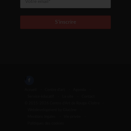
S'inscrire
Accueil
-
Centre d'art
-
Agenda
-
Service éducatif
-
Le site
-
Contact
© 2015-2026 Centre d'Art de Rouge-Cloître -
Webdevelopment by Glucône
-
Mentions légales
-
Vie privée
-
Politiques des cookies