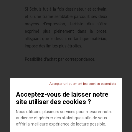
Si Schulz fut à la fois dessinateur et écrivain,
et si une trame semblable parcourt ses deux
moyens d'expression, l'artiste dira s'être
exprimé plus pleinement dans la prose,
alléguant que le dessin, en tant que matériau,
impose des limites plus étroites.
Possibilité d'achat par correspondance.
Accepter uniquement les cookies essentiels
Acceptez-vous de laisser notre
site utiliser des cookies ?
Nous utilisons plusieurs services pour mesurer notre
audience et générer des statistiques afin de vous
CENTRE D'ART
offrir la meilleure expérience de lecture possible.