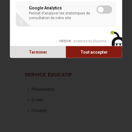
éducatif de Rouge-Cloître :
Google Analytics
Permet d'analyser les statistiques de
edurougecloitre@gmail.com
.
consultation de notre site
?
OKIDOK
- powered by Glucône
.
Terminer
Tout accepter
SERVICE ÉDUCATIF
Présentation
Ecoles
Groupes