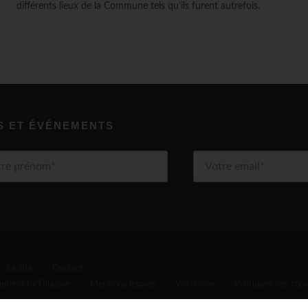
différents lieux de la Commune tels qu’ils furent autrefois.
S ET ÉVÉNEMENTS
Le site
-
Contact
pment by Glucône
-
Mentions légales
-
Vie privée
-
Politiques des coo