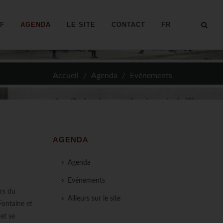
IF
AGENDA
LE SITE
CONTACT
FR
Accueil
Agenda
Evénements
AGENDA
Agenda
Evénements
ors du
Ailleurs sur le site
Fontaine et
et se