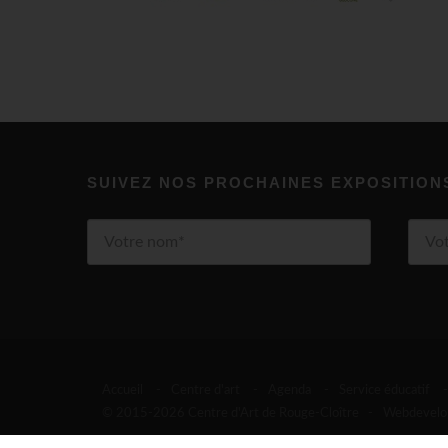
SUIVEZ NOS PROCHAINES EXPOSITION
Accueil
-
Centre d'art
-
Agenda
-
Service éducatif
-
© 2015-2026 Centre d'Art de Rouge-Cloître -
Webdevelo