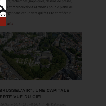
iginaux, recherches graphiques, dessins de presse,
fiches et reproductions agrandies pour le plaisir de
immerger dans cet univers qui fait rire et réfléchir…
re la suite
BRUSSEL'AIR", UNE CAPITALE
ERTE VUE DU CIEL
10 février 2017 - 23 avril 2017
Evénements