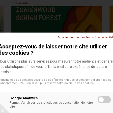
Lire la suite
Accepter uniquement les cookies essentie
Acceptez-vous de laisser notre site utiliser
des cookies ?
Nous utilisons plusieurs services pour mesurer notre audience et génére
des statistiques afin de vous offrir la meilleure expérience de lecture
JOURNÉE DE LA FORÊT DE SOIGNE -
M
possible.
1ÈRE ÉDITION
I
ertains cookies sont nécessaires à des fins techniques et sont donc dispensés de
15 octobre 2017
Ailleurs sur le site
onsentement. Pour en savoir plus, visitez notre
politique des cookies
.
«A
Google Analytics
ma
ens
Permet d'analyser les statistiques de consultation de notre
Lire la suite
site
l’
?