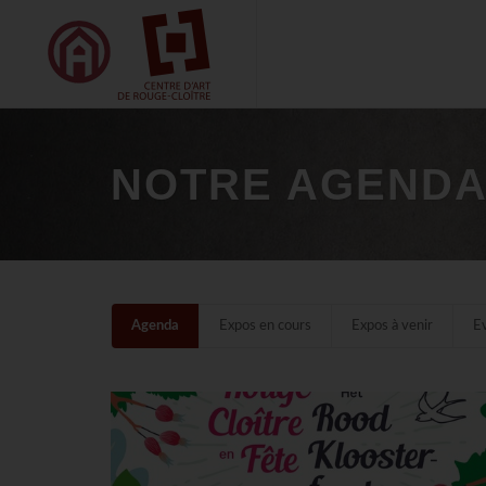
NOTRE AGEND
Agenda
Expos en cours
Expos à venir
E