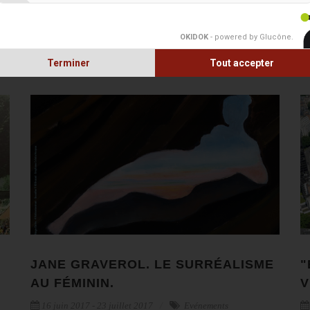
or
af
OKIDOK
- powered by Glucône
.
s’
Terminer
Tout accepter
Li
JANE GRAVEROL. LE SURRÉALISME
"
AU FÉMININ.
V
16 juin 2017 - 23 juillet 2017
Evénements