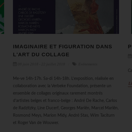
IMAGINAIRE ET FIGURATION DANS
P
L'ART DU COLLAGE
08 juin 2018 - 22 juillet 2018
Evénements
Ca
Me-ve 14h-17h. Sa-di 14h-18h. L’exposition, réalisée en
Li
collaboration avec la Verbeke Foundation, présente un
ensemble de collages originaux rarement montrés
d’artistes belges et franco-belge : André De Rache, Carlos
de Radzitzky, Line Ducerf, Georges Mariën, Marcel Mariën,
Rosmond Meys, Marion Midy, André Stas, Wim Taciturn
et Roger Van de Wouwer.