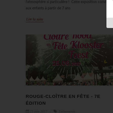
l’atmosphère si particulière ! Cette exposition convient
aux enfants à partir de 7 ans
Lire la suite
ROUGE-CLOÎTRE EN FÊTE - 7E
ÉDITION
25 juin 2017
Evénements