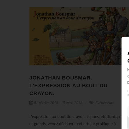
JONATHAN BOUSMAR.
L'EXPRESSION AU BOUT DU
C
CRAYON.
c
01 février 2018 - 15 avril 2018
Evénements
L'expression au bout du crayon. Jeunes, étudiants, moy
et grands, venez découvrir cet artiste prolifique à