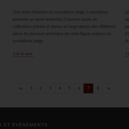
Une vision féminine du surréalisme belge. L’exposition
Lo
présente un vaste ensemble d’oeuvres issues de
au
collections privées et donne un large aperçu des différents
pe
jalons du parcours artistique de cette figure majeure du
d’
surréalisme belge.
du
Lire la suite
Li
1
2
3
4
5
6
7
8
S ET ÉVÉNEMENTS