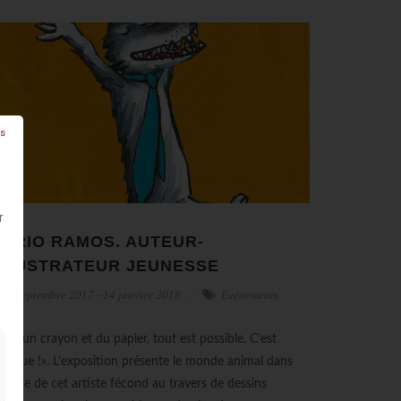
ls
r
ARIO RAMOS. AUTEUR-
LLUSTRATEUR JEUNESSE
15 septembre 2017 - 14 janvier 2018
Evénements
vec un crayon et du papier, tout est possible. C’est
gique !». L’exposition présente le monde animal dans
oeuvre de cet artiste fécond au travers de dessins