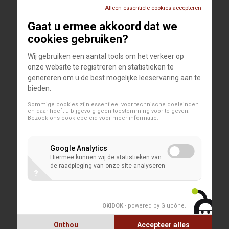
Alleen essentiële cookies accepteren
Monica GALLAB en Julien
Gaat u ermee akkoord dat we
BRUNET. Ontdekkingsprijs 2015-
cookies gebruiken?
2016
Lea Mayer, papier panier piano.
Wij gebruiken een aantal tools om het verkeer op
Ontdekkingsprijs 2013-2014
onze website te registreren en statistieken te
genereren om u de best mogelijke leeservaring aan te
De bezoekersgids. In de
bieden.
voetsporen van de geschiedenis
Sommige cookies zijn essentieel voor technische doeleinden
van Rood Klooster
en daar hoeft u bijgevolg geen toestemming voor te geven.
Bezoek ons
cookiebeleid
voor meer informatie.
Rebekka Baumann,
Ontdekkingsprijs 2012
Google Analytics
.
Hiermee kunnen wij de statistieken van
de raadpleging van onze site analyseren
Félix Roulin à l'oeuvre. Dans
?
l'intimité de l'atelier
Tatiana Bohm et Frédéric
OKIDOK
- powered by Glucône
.
Dumoulin. Ontdekkingsprijs
2007-2008
Onthou
Accepteer alles