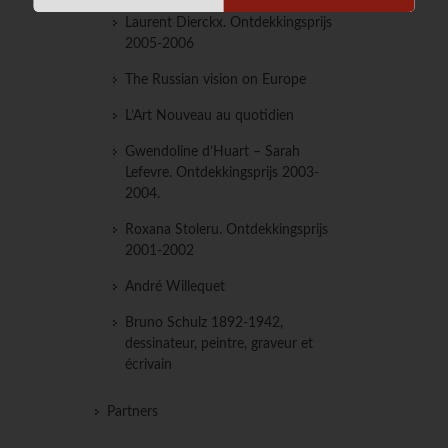
Laurent Dierckx. Ontdekkingsprijs
2005-2006
The Russian vision on Europe
L’Art Nouveau au quotidien
Gwendoline d’Huart – Sarah
Lefevre. Ontdekkingsprijs 2003-
2004.
Roxana Stoleru. Ontdekkingsprijs
2001-2002
André Willequet
Bruno Schulz 1892-1942,
dessinateur, peintre, graveur et
écrivain
Partners