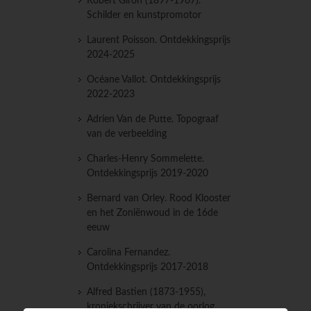
Robert Giron (1897-1967).
Schilder en kunstpromotor
Laurent Poisson. Ontdekkingsprijs
2024-2025
Océane Vallot. Ontdekkingsprijs
2022-2023
Adrien Van de Putte. Topograaf
van de verbeelding
Charles-Henry Sommelette.
Ontdekkingsprijs 2019-2020
Bernard van Orley. Rood Klooster
en het Zoniënwoud in de 16de
eeuw
Carolina Fernandez.
Ontdekkingsprijs 2017-2018
Alfred Bastien (1873-1955),
kroniekschrijver van de oorlog