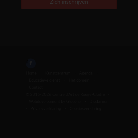
Zich inschrijven
Home
-
Kunstcentrum
-
Agenda
-
Educatieve dienst
-
Het domein
-
Contact
© 2015-2026 Centre d'Art de Rouge-Cloître -
Webdevelopment by Glucône
-
Disclaimer
-
Privacyverklaring
-
Cookiesverklaring